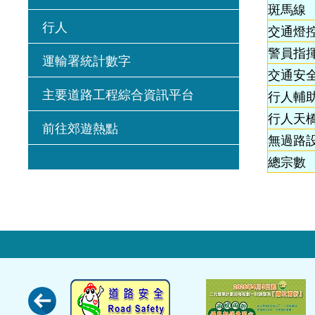
斑馬線
行人
交通燈
警員指
運輸署統計數字
交通安
主要道路工程綜合資訊平台
行人輔
行人天橋
前往郊遊熱點
無過路
總宗數