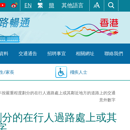
EN
繁
簡
其他語言
資料
交通通告
招聘事宜
相關網址
聯絡我們
生/家長
殘疾人士
零零一年按嚴重程度劃分的在行人過路處上或其鄰近地方的道路上的交通
意外數字
度劃分的在行人過路處上或其
字