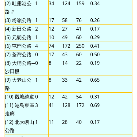
(2) 吐露港公
1
34
124
159
0.34
路 #
(3) 粉嶺公路
1
17
58
76
0.26
(4) 新田公路
2
12
27
41
0.17
(5) 元朗公路
1
10
49
60
0.29
(6) 屯門公路
4
74
172
250
0.41
(7) 荃灣公路
0
17
43
60
0.50
(8) 大埔公路─
0
8
14
22
0.19
沙田段
(9) 大老山公
1
8
33
42
0.65
路
(10) 觀塘繞道
0
12
42
54
0.31
(11) 港島東區
3
41
128
172
0.69
走廊
(12) 北大嶼山
1
11
28
40
0.17
公路