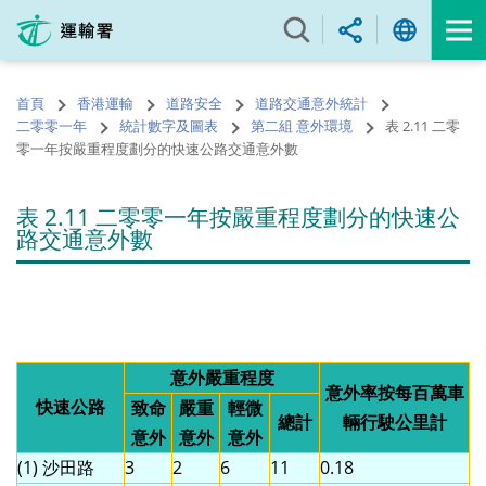
跳
至
內
容
首頁
香港運輸
道路安全
道路交通意外統計
的
二零零一年
統計數字及圖表
第二組 意外環境
表 2.11 二零
開
零一年按嚴重程度劃分的快速公路交通意外數
始
表 2.11 二零零一年按嚴重程度劃分的快速公
路交通意外數
意外嚴重程度
意外率按每百萬車
快速公路
致命
嚴重
輕微
總計
輛行駛公里計
意外
意外
意外
(1) 沙田路
3
2
6
11
0.18