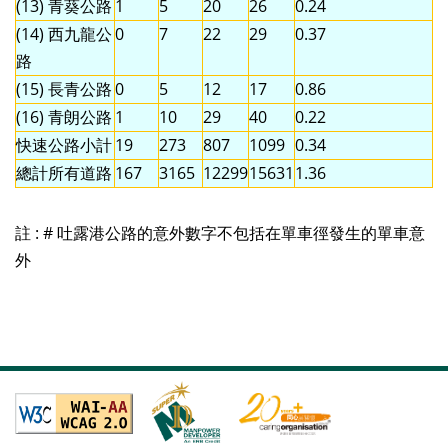
(13) 青葵公路
1
5
20
26
0.24
(14) 西九龍公
0
7
22
29
0.37
路
(15) 長青公路
0
5
12
17
0.86
(16) 青朗公路
1
10
29
40
0.22
快速公路小計
19
273
807
1099
0.34
總計所有道路
167
3165
12299
15631
1.36
註 : # 吐露港公路的意外數字不包括在單車徑發生的單車意
外