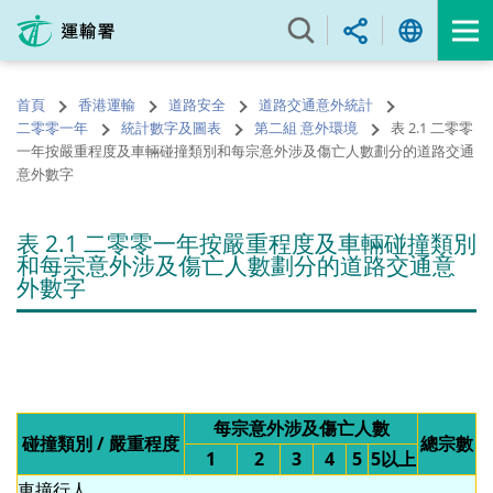
跳
至
內
容
首頁
香港運輸
道路安全
道路交通意外統計
的
二零零一年
統計數字及圖表
第二組 意外環境
表 2.1 二零零
開
一年按嚴重程度及車輛碰撞類別和每宗意外涉及傷亡人數劃分的道路交通
始
意外數字
表 2.1 二零零一年按嚴重程度及車輛碰撞類別
和每宗意外涉及傷亡人數劃分的道路交通意
外數字
每宗意外涉及傷亡人數
碰撞類別 / 嚴重程度
總宗數
1
2
3
4
5
5以上
車撞行人