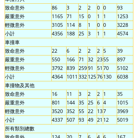
致命意外
86
3
2
2
0
0
93
嚴重意外
1165
71
15
0
1
1
1253
輕微意外
3105
114
8
1
0
0
3228
小計
4356
188
25
3
1
1
4574
車撞車
致命意外
22
6
2
2
2
5
39
嚴重意外
550
166
71
32
23
55
897
輕微意外
3792
839
259
91
51
70
5102
小計
4364
1011
332
125
76
130
6038
車撞物及其他
致命意外
16
11
3
2
2
1
35
嚴重意外
801
144
35
25
6
4
1015
輕微意外
3520
352
55
22
13
7
3969
小計
4337
507
93
49
21
12
5019
所有類別總數
致命意外
124
20
7
6
4
6
167