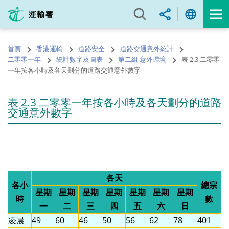
跳
至
內
容
首頁
香港運輸
道路安全
道路交通意外統計
的
二零零一年
統計數字及圖表
第二組 意外環境
表 2.3 二零零
開
一年按各小時及各天劃分的道路交通意外數字
始
表 2.3 二零零一年按各小時及各天劃分的道路
交通意外數字
各天
各小
總宗
星期
星期
星期
星期
星期
星期
星期
時
數
一
二
三
四
五
六
日
凌晨
49
60
46
50
56
62
78
401