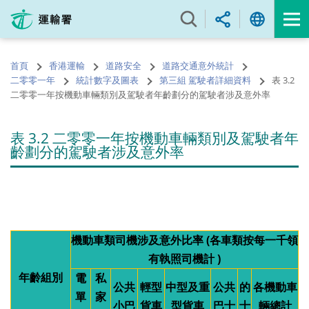
跳
至
內
容
首頁
香港運輸
道路安全
道路交通意外統計
的
二零零一年
統計數字及圖表
第三組 駕駛者詳細資料
表 3.2
開
二零零一年按機動車輛類別及駕駛者年齡劃分的駕駛者涉及意外率
始
表 3.2 二零零一年按機動車輛類別及駕駛者年
齡劃分的駕駛者涉及意外率
機動車類司機涉及意外比率 (各車類按每一千領
有執照司機計 )
年齡組別
電
私
公共
輕型
中型及重
公共
的
各機動車
單
家
小巴
貨車
型貨車
巴士
士
輛總計