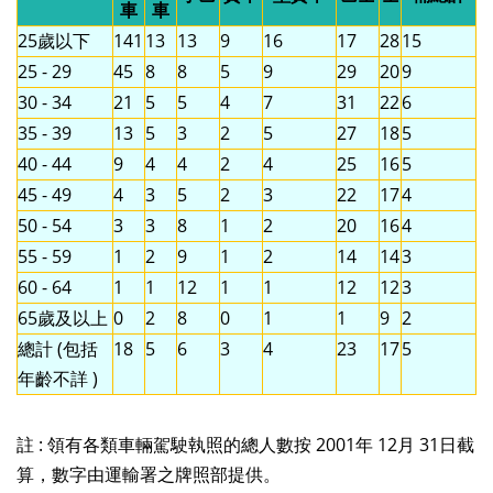
車
車
25歲以下
141
13
13
9
16
17
28
15
25 - 29
45
8
8
5
9
29
20
9
30 - 34
21
5
5
4
7
31
22
6
35 - 39
13
5
3
2
5
27
18
5
40 - 44
9
4
4
2
4
25
16
5
45 - 49
4
3
5
2
3
22
17
4
50 - 54
3
3
8
1
2
20
16
4
55 - 59
1
2
9
1
2
14
14
3
60 - 64
1
1
12
1
1
12
12
3
65歲及以上
0
2
8
0
1
1
9
2
總計 (包括
18
5
6
3
4
23
17
5
年齡不詳 )
註 : 領有各類車輛駕駛執照的總人數按 2001年 12月 31日截
算，數字由運輸署之牌照部提供。