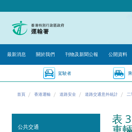
跳
至
內
容
的
開
始
最新消息
關於我們
刊物及新聞公報
公開資料
駕駛者
首頁
香港運輸
道路安全
道路交通意外統計
二
表 
車
公共交通