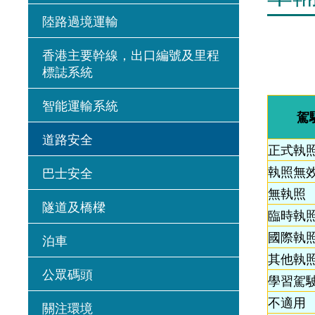
陸路過境運輸
香港主要幹線，出口編號及里程
標誌系統
智能運輸系統
駕
道路安全
正式執
執照無
巴士安全
無執照
隧道及橋樑
臨時執
國際執照
泊車
其他執照
公眾碼頭
學習駕
不適用
關注環境