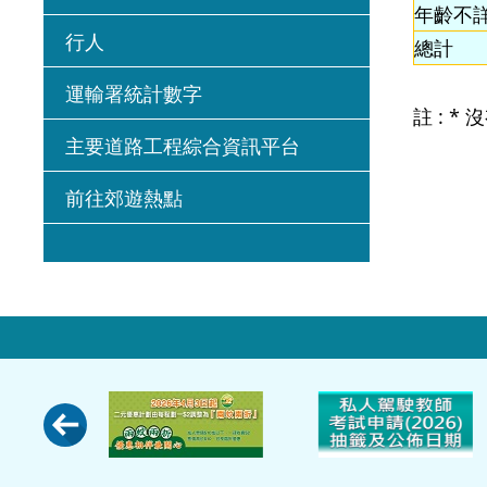
年齡不
行人
總計
運輸署統計數字
註 : *
主要道路工程綜合資訊平台
前往郊遊熱點