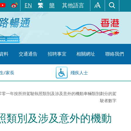
EN
繁
簡
其他語言
資料
交通通告
招聘事宜
相關網址
聯絡我們
生/家長
殘疾人士
6 二零零一年按所持駕駛執照類別及涉及意外的機動車輛類別劃分的駕
駛者數字
執照類別及涉及意外的機動