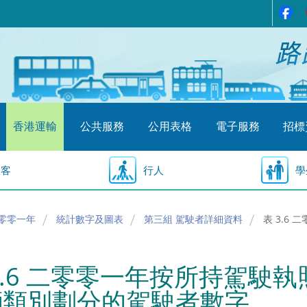
香港運輸
公共服務
公用表格
電子服務
招標
乘客
行人
學
零零一年
統計數字及圖表
第三組 駕駛者詳細資料
表 3.
3.6 二零零一年按所持駕駛
輛類別劃分的駕駛者數字