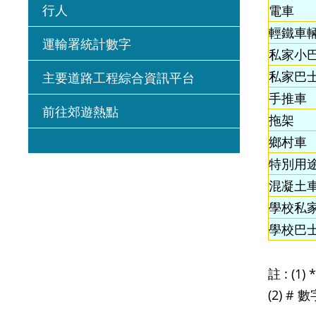
行人
電車
輕鐵車
運輸署統計數字
私家小
私家巴
主要道路工程綜合資訊平台
手推車
前往郊遊熱點
拖架
鄉村車
特別用
混凝土
學校私
學校巴
註 : 
(2) 