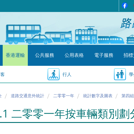
香港運輸
公共服務
公用表格
電子服務
招標
乘客
行人
學
全
道路交通意外統計
二零零一年
統計數字及圖表
第四組
4.1 二零零一年按車輛類別