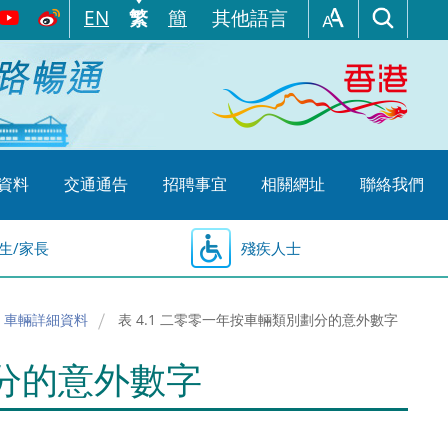
EN
繁
簡
其他語言
資料
交通通告
招聘事宜
相關網址
聯絡我們
生/家長
殘疾人士
 車輛詳細資料
表 4.1 二零零一年按車輛類別劃分的意外數字
劃分的意外數字