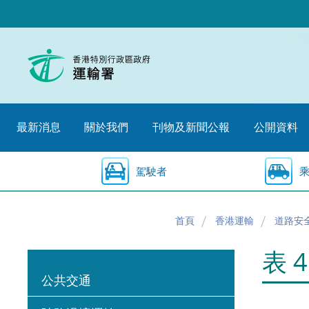
跳
至
內
容
的
開
始
最新消息
關於我們
刊物及新聞公報
公開資料
駕駛者
首頁
香港運輸
道路安
表 
公共交通