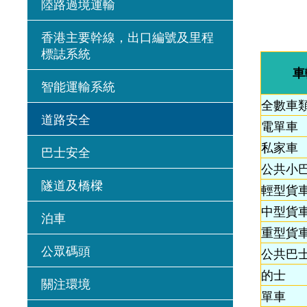
陸路過境運輸
香港主要幹線，出口編號及里程
標誌系統
車
智能運輸系統
全數車
道路安全
電單車
私家車
巴士安全
公共小
隧道及橋樑
輕型貨
中型貨
泊車
重型貨
公眾碼頭
公共巴
的士
關注環境
單車