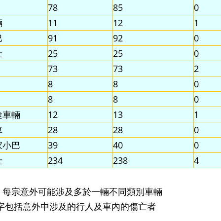
78
85
0
輛
11
12
1
巴
91
92
0
士
25
25
0
73
73
2
8
8
0
8
8
0
途車輛
12
13
1
車
28
28
0
家小巴
39
40
0
士
234
238
4
(1) * 每宗意外可能涉及多於一輛不同類別車輛
# 數字包括意外中涉及的行人及車內的傷亡者