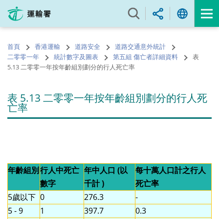
跳
至
內
容
首頁
香港運輸
道路安全
道路交通意外統計
的
二零零一年
統計數字及圖表
第五組 傷亡者詳細資料
表
開
5.13 二零零一年按年齡組別劃分的行人死亡率
始
表 5.13 二零零一年按年齡組別劃分的行人死
亡率
年齡組別
行人中死亡
年中人口 (以
每十萬人口計之行人
數字
千計 )
死亡率
5歲以下
0
276.3
-
5 - 9
1
397.7
0.3