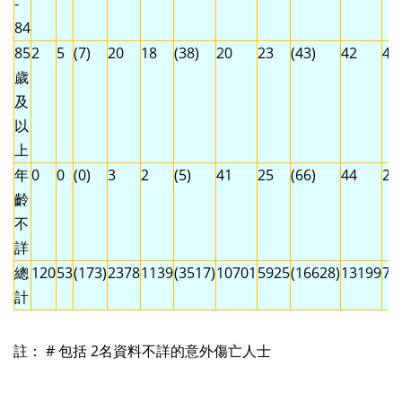
-
84
85
2
5
(7)
20
18
(38)
20
23
(43)
42
46
歲
及
以
上
年
0
0
(0)
3
2
(5)
41
25
(66)
44
27
齡
不
詳
總
120
53
(173)
2378
1139
(3517)
10701
5925
(16628)
13199
71
計
註： # 包括 2名資料不詳的意外傷亡人士