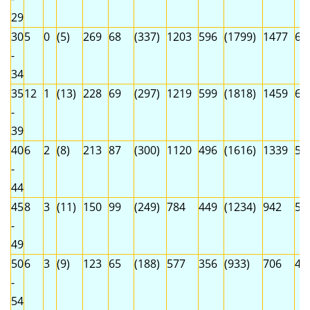
29
30
5
0
(5)
269
68
(337)
1203
596
(1799)
1477
66
-
34
35
12
1
(13)
228
69
(297)
1219
599
(1818)
1459
66
-
39
40
6
2
(8)
213
87
(300)
1120
496
(1616)
1339
58
-
44
45
8
3
(11)
150
99
(249)
784
449
(1234)
942
55
-
49
50
6
3
(9)
123
65
(188)
577
356
(933)
706
42
-
54