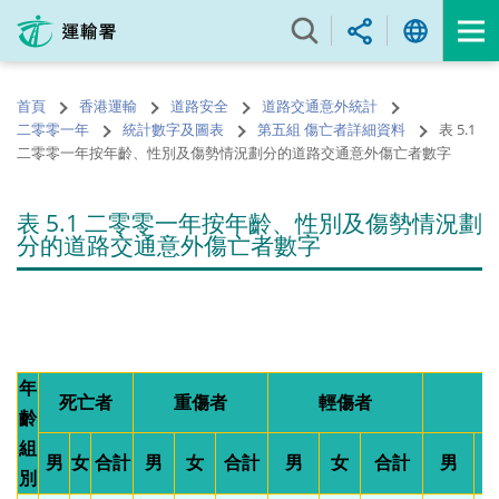
跳
至
內
容
首頁
香港運輸
道路安全
道路交通意外統計
的
二零零一年
統計數字及圖表
第五組 傷亡者詳細資料
表 5.1
開
二零零一年按年齡、性別及傷勢情況劃分的道路交通意外傷亡者數字
始
表 5.1 二零零一年按年齡、性別及傷勢情況劃
分的道路交通意外傷亡者數字
年
死亡者
重傷者
輕傷者
齡
組
男
女
合計
男
女
合計
男
女
合計
男
別