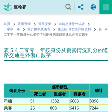
跳
至
內
容
首頁
香港運輸
道路安全
道路交通意外統計
的
二零零一年
統計數字及圖表
第五組 傷亡者詳細資料
表 5.4
開
二零零一年按身份及傷勢情況劃分的道路交通意外傷亡數字
始
表 5.4 二零零一年按身份及傷勢情況劃分的道
路交通意外傷亡數字
傷勢情況
傷者身份
總計
死亡者
重傷者
輕傷者
司機
51
1382
6663
8096
乘客
25
803
6416
7244