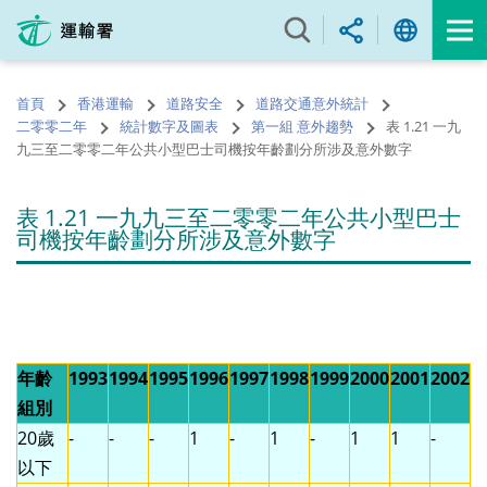
跳
至
內
容
首頁
香港運輸
道路安全
道路交通意外統計
的
二零零二年
統計數字及圖表
第一組 意外趨勢
表 1.21 一九
開
九三至二零零二年公共小型巴士司機按年齡劃分所涉及意外數字
始
表 1.21 一九九三至二零零二年公共小型巴士
司機按年齡劃分所涉及意外數字
年齡
1993
1994
1995
1996
1997
1998
1999
2000
2001
2002
組別
20歲
-
-
-
1
-
1
-
1
1
-
以下