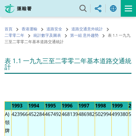
跳
至
內
容
首頁
香港運輸
道路安全
道路交通意外統計
的
二零零二年
統計數字及圖表
第一組 意外趨勢
表 1.1 一九九
開
三至二零零二年基本道路交通統計
始
表 1.1 一九九三至二零零二年基本道路交通統
計
1993
1994
1995
1996
1997
1998
1999
20
A)
423966
452284
467492
468139
486982
502994
499380
51
領
牌