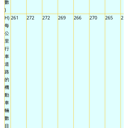
數
)
H)
261
272
272
269
266
270
265
26
每
公
里
行
車
道
路
的
機
動
車
輛
數
目