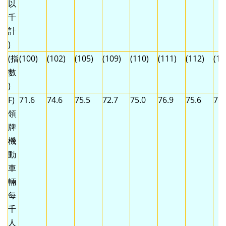
以
千
計
)
(指
(100)
(102)
(105)
(109)
(110)
(111)
(112)
(11
數
)
F)
71.6
74.6
75.5
72.7
75.0
76.9
75.6
76.
領
牌
機
動
車
輛
每
千
人