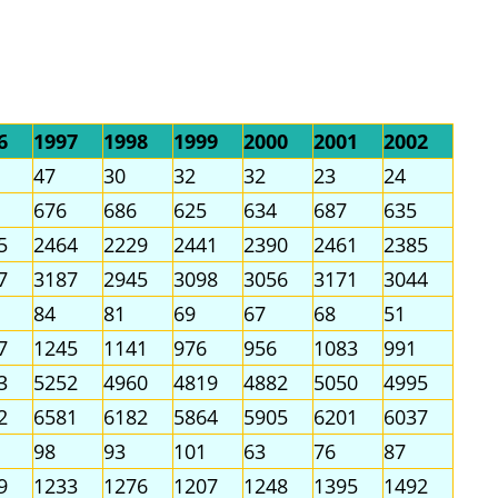
6
1997
1998
1999
2000
2001
2002
47
30
32
32
23
24
676
686
625
634
687
635
5
2464
2229
2441
2390
2461
2385
7
3187
2945
3098
3056
3171
3044
84
81
69
67
68
51
7
1245
1141
976
956
1083
991
3
5252
4960
4819
4882
5050
4995
2
6581
6182
5864
5905
6201
6037
98
93
101
63
76
87
9
1233
1276
1207
1248
1395
1492