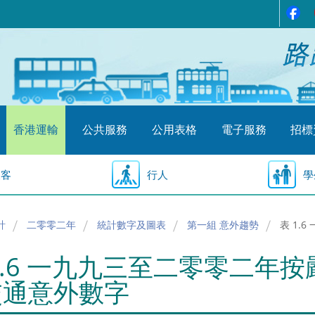
香港運輸
公共服務
公用表格
電子服務
招標
乘客
行人
學
計
二零零二年
統計數字及圖表
第一組 意外趨勢
表 1
1.6 一九九三至二零零二年
交通意外數字