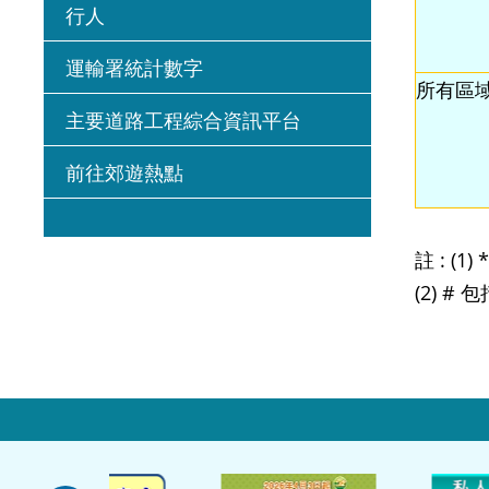
行人
運輸署統計數字
所有區域
主要道路工程綜合資訊平台
前往郊遊熱點
註 : (1
(2) # 