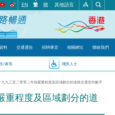
EN
繁
簡
其他語言
資料
交通通告
招聘事宜
相關網址
聯絡我們
生/家長
殘疾人士
.6 一九九三至二零零二年按嚴重程度及區域劃分的道路交通意外數字
按嚴重程度及區域劃分的道