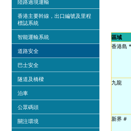
陸路過境運輸
香港主要幹線，出口編號及里程
標誌系統
智能運輸系統
區域
香港島 
道路安全
巴士安全
隧道及橋樑
九龍
泊車
公眾碼頭
新界 #
關注環境