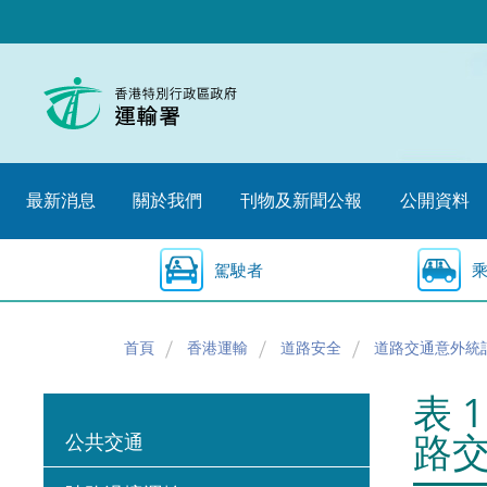
跳
至
內
容
的
開
始
最新消息
關於我們
刊物及新聞公報
公開資料
駕駛者
首頁
香港運輸
道路安全
道路交通意外統
表 
路
公共交通