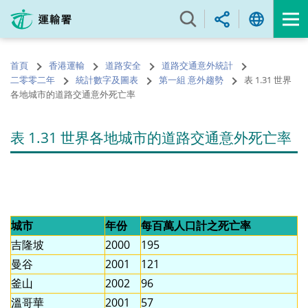
跳
至
內
容
首頁
香港運輸
道路安全
道路交通意外統計
的
二零零二年
統計數字及圖表
第一組 意外趨勢
表 1.31 世界
開
各地城市的道路交通意外死亡率
始
表 1.31 世界各地城市的道路交通意外死亡率
城市
年份
每百萬人口計之死亡率
吉隆坡
2000
195
曼谷
2001
121
釜山
2002
96
溫哥華
2001
57