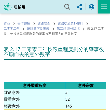
跳
至
內
容
首頁
香港運輸
道路安全
道路交通意外統計
的
二零零二年
統計數字及圖表
第二組 意外環境
表 2.17 二零
開
零二年按嚴重程度劃分的肇事後不顧而去的意外數字
始
表 2.17 二零零二年按嚴重程度劃分的肇事後
不顧而去的意外數字
意外嚴重程度
意外宗數
致命意外
3
嚴重意外
52
輕微意外
145