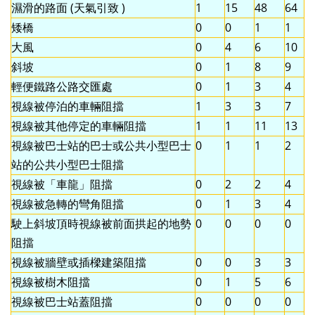
濕滑的路面 (天氣引致 )
1
15
48
64
矮橋
0
0
1
1
大風
0
4
6
10
斜坡
0
1
8
9
輕便鐵路公路交匯處
0
1
3
4
視線被停泊的車輛阻擋
1
3
3
7
視線被其他停定的車輛阻擋
1
1
11
13
視線被巴士站的巴士或公共小型巴士
0
1
1
2
站的公共小型巴士阻擋
視線被「車龍」阻擋
0
2
2
4
視線被急轉的彎角阻擋
0
1
3
4
駛上斜坡頂時視線被前面拱起的地勢
0
0
0
0
阻擋
視線被牆壁或插樑建築阻擋
0
0
3
3
視線被樹木阻擋
0
1
5
6
視線被巴士站蓋阻擋
0
0
0
0