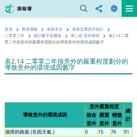
跳
至
內
容
首頁
香港運輸
道路安全
道路交通意外統計
的
二零零二年
統計數字及圖表
第二組 意外環境
表2.14 二零
開
零二年按意外的嚴重程度劃分的導致意外的環境成因數字
始
表2.14 二零零二年按意外的嚴重程度劃分的
導致意外的環境成因數字
意外嚴重程度
總
導致意外的環境成因
致命
嚴重
輕微
計
意外
意外
意外
濕滑的路面 (非因天氣 )
0
15
76
91