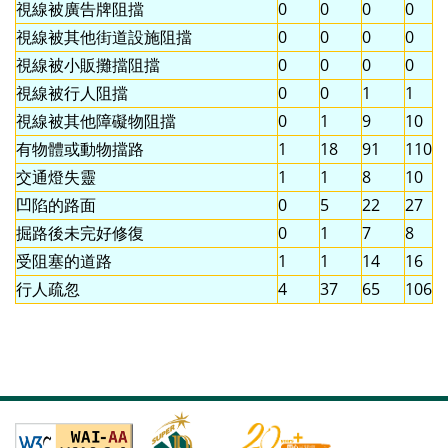
視線被廣告牌阻擋
0
0
0
0
視線被其他街道設施阻擋
0
0
0
0
視線被小販攤擋阻擋
0
0
0
0
視線被行人阻擋
0
0
1
1
視線被其他障礙物阻擋
0
1
9
10
有物體或動物擋路
1
18
91
110
交通燈失靈
1
1
8
10
凹陷的路面
0
5
22
27
掘路後未完好修復
0
1
7
8
受阻塞的道路
1
1
14
16
行人疏忽
4
37
65
106