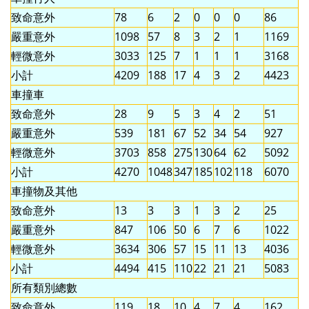
致命意外
78
6
2
0
0
0
86
嚴重意外
1098
57
8
3
2
1
1169
輕微意外
3033
125
7
1
1
1
3168
小計
4209
188
17
4
3
2
4423
車撞車
致命意外
28
9
5
3
4
2
51
嚴重意外
539
181
67
52
34
54
927
輕微意外
3703
858
275
130
64
62
5092
小計
4270
1048
347
185
102
118
6070
車撞物及其他
致命意外
13
3
3
1
3
2
25
嚴重意外
847
106
50
6
7
6
1022
輕微意外
3634
306
57
15
11
13
4036
小計
4494
415
110
22
21
21
5083
所有類別總數
致命意外
119
18
10
4
7
4
162