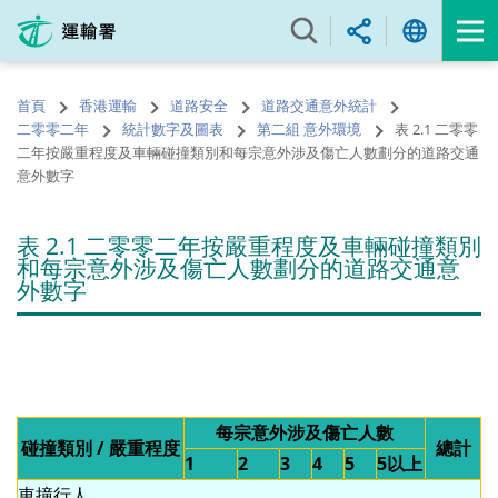
跳
至
內
容
首頁
香港運輸
道路安全
道路交通意外統計
的
二零零二年
統計數字及圖表
第二組 意外環境
表 2.1 二零零
開
二年按嚴重程度及車輛碰撞類別和每宗意外涉及傷亡人數劃分的道路交通
始
意外數字
表 2.1 二零零二年按嚴重程度及車輛碰撞類別
和每宗意外涉及傷亡人數劃分的道路交通意
外數字
每宗意外涉及傷亡人數
碰撞類別 / 嚴重程度
總計
1
2
3
4
5
5以上
車撞行人