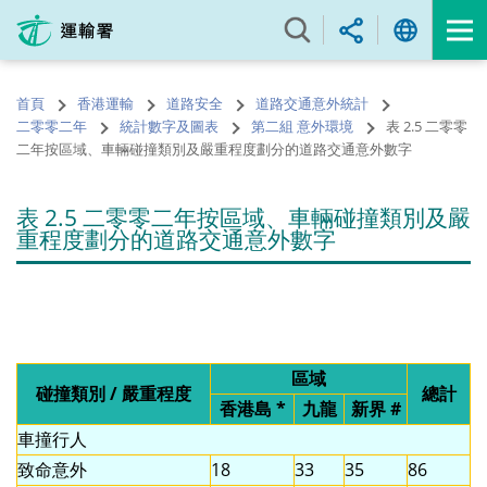
跳
至
內
容
首頁
香港運輸
道路安全
道路交通意外統計
的
二零零二年
統計數字及圖表
第二組 意外環境
表 2.5 二零零
開
二年按區域、車輛碰撞類別及嚴重程度劃分的道路交通意外數字
始
表 2.5 二零零二年按區域、車輛碰撞類別及嚴
重程度劃分的道路交通意外數字
區域
碰撞類別 / 嚴重程度
總計
香港島 *
九龍
新界 #
車撞行人
致命意外
18
33
35
86