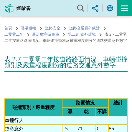
跳
至
內
容
首頁
香港運輸
道路安全
道路交通意外統計
的
二零零二年
統計數字及圖表
第二組 意外環境
表 2.7 二零零
開
二年按道路路面情況、車輛碰撞類別及嚴重程度劃分的道路交通意外數字
始
表 2.7 二零零二年按道路路面情況、車輛碰撞
類別及嚴重程度劃分的道路交通意外數字
路面情況
總計
碰撞類別 / 嚴重程度
濕
乾
不詳
車撞行人
致命意外
15
71
0
86