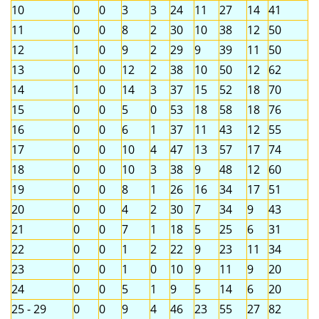
10
0
0
3
3
24
11
27
14
41
11
0
0
8
2
30
10
38
12
50
12
1
0
9
2
29
9
39
11
50
13
0
0
12
2
38
10
50
12
62
14
1
0
14
3
37
15
52
18
70
15
0
0
5
0
53
18
58
18
76
16
0
0
6
1
37
11
43
12
55
17
0
0
10
4
47
13
57
17
74
18
0
0
10
3
38
9
48
12
60
19
0
0
8
1
26
16
34
17
51
20
0
0
4
2
30
7
34
9
43
21
0
0
7
1
18
5
25
6
31
22
0
0
1
2
22
9
23
11
34
23
0
0
1
0
10
9
11
9
20
24
0
0
5
1
9
5
14
6
20
25 - 29
0
0
9
4
46
23
55
27
82