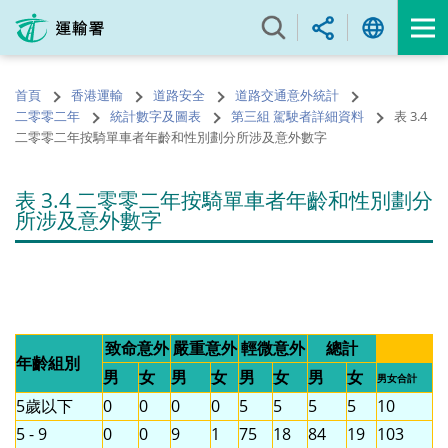
跳
至
內
容
首頁
香港運輸
道路安全
道路交通意外統計
的
二零零二年
統計數字及圖表
第三組 駕駛者詳細資料
表 3.4
開
二零零二年按騎單車者年齡和性別劃分所涉及意外數字
始
表 3.4 二零零二年按騎單車者年齡和性別劃分
所涉及意外數字
致命意外
嚴重意外
輕微意外
總計
年齡組別
男
女
男
女
男
女
男
女
男女合計
5歲以下
0
0
0
0
5
5
5
5
10
5 - 9
0
0
9
1
75
18
84
19
103