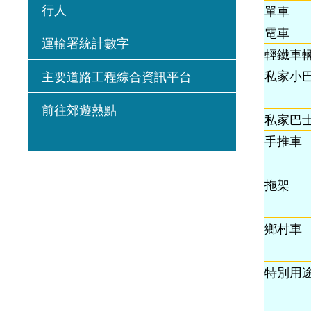
行人
單車
電車
運輸署統計數字
輕鐵車
私家小
主要道路工程綜合資訊平台
前往郊遊熱點
私家巴
手推車
拖架
鄉村車
特別用