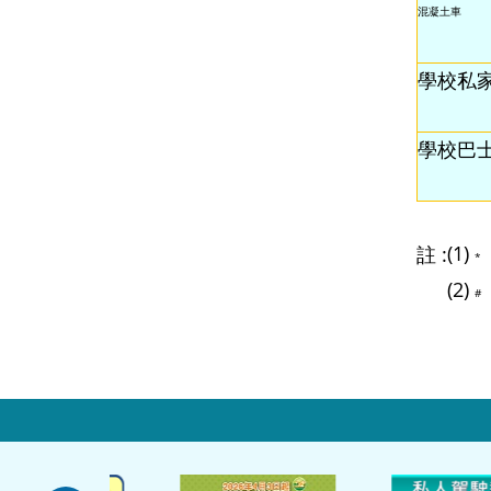
混凝土車
學校私
學校巴
(1)
註 :
*
(2)
#