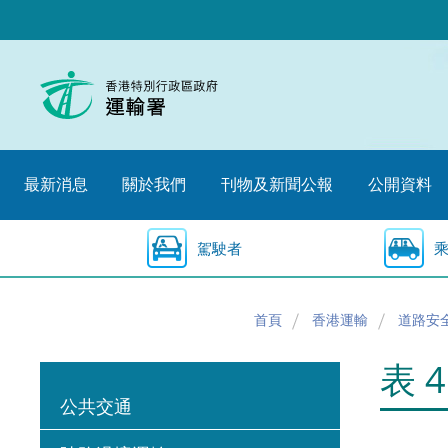
跳
至
內
容
的
開
始
最新消息
關於我們
刊物及新聞公報
公開資料
駕駛者
首頁
香港運輸
道路安
表 
公共交通