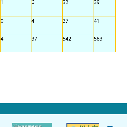
1
6
32
39
0
4
37
41
4
37
542
583