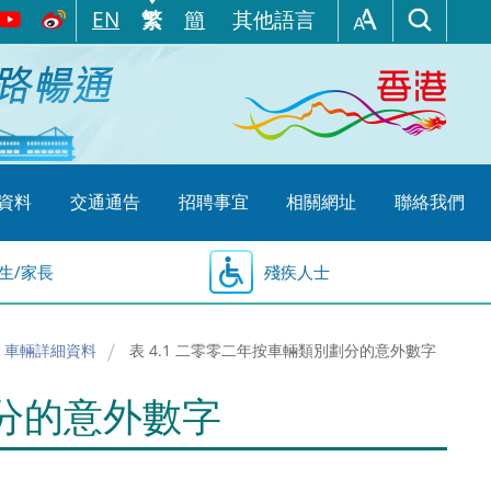
EN
繁
簡
其他語言
資料
交通通告
招聘事宜
相關網址
聯絡我們
生/家長
殘疾人士
 車輛詳細資料
表 4.1 二零零二年按車輛類別劃分的意外數字
劃分的意外數字