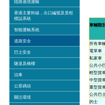
陸路過境運輸
香港主要幹線，出口編號及里程
標誌系統
車輛類
智能運輸系統
道路安全
所有車
電單車
巴士安全
私家車
隧道及橋樑
公共小
輕型貨
泊車
中型貨
公眾碼頭
重型貨
公共巴
關注環境
的士