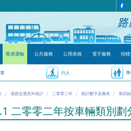
香港運輸
公共服務
公用表格
電子服務
招標
乘客
行人
學
全
道路交通意外統計
二零零二年
統計數字及圖表
第四組
4.1 二零零二年按車輛類別