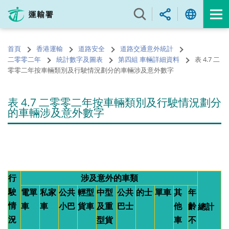
跳
至
內
容
首頁
香港運輸
道路安全
道路交通意外統計
的
二零零二年
統計數字及圖表
第四組 車輛詳細資料
表 4.7 二
開
零零二年按車輛類別及行駛情況劃分的車輛涉及意外數字
始
表 4.7 二零零二年按車輛類別及行駛情況劃分
的車輛涉及意外數字
行
涉及意外的車類
駛
電單
私家
公共
輕型
中型
公共
的士
單車
其
年
情
車
車
小巴
貨車
及重
巴士
他
齡
總計
況
型貨
車
不