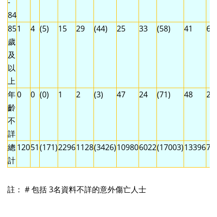
-
84
85
1
4
(5)
15
29
(44)
25
33
(58)
41
66
歲
及
以
上
年
0
0
(0)
1
2
(3)
47
24
(71)
48
26
齡
不
詳
總
120
51
(171)
2296
1128
(3426)
10980
6022
(17003)
13396
72
計
註： # 包括 3名資料不詳的意外傷亡人士