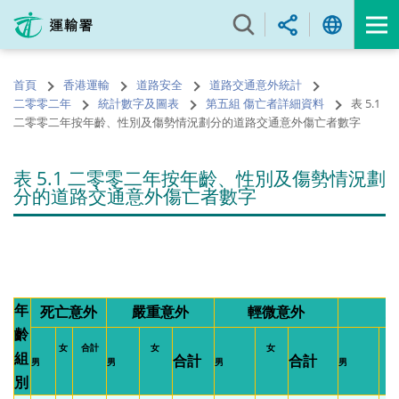
跳
至
內
容
首頁
香港運輸
道路安全
道路交通意外統計
的
二零零二年
統計數字及圖表
第五組 傷亡者詳細資料
表 5.1
開
二零零二年按年齡、性別及傷勢情況劃分的道路交通意外傷亡者數字
始
表 5.1 二零零二年按年齡、性別及傷勢情況劃
分的道路交通意外傷亡者數字
年
死亡意外
嚴重意外
輕微意外
齡
女
合計
女
女
組
合計
合計
男
男
男
男
別