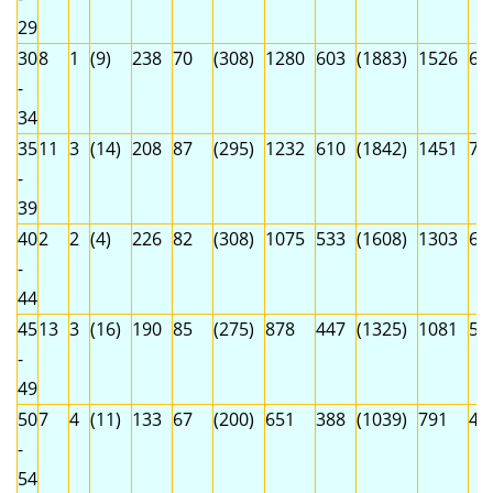
29
30
8
1
(9)
238
70
(308)
1280
603
(1883)
1526
67
-
34
35
11
3
(14)
208
87
(295)
1232
610
(1842)
1451
70
-
39
40
2
2
(4)
226
82
(308)
1075
533
(1608)
1303
61
-
44
45
13
3
(16)
190
85
(275)
878
447
(1325)
1081
53
-
49
50
7
4
(11)
133
67
(200)
651
388
(1039)
791
45
-
54