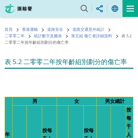
跳
至
內
容
首頁
香港運輸
道路安全
道路交通意外統計
的
二零零二年
統計數字及圖表
第五組 傷亡者詳細資料
表 5.2
開
二零零二年按年齡組別劃分的傷亡率
始
表 5.2 二零零二年按年齡組別劃分的傷亡率
男
女
男女總計
按
每
千
按每
按每
年
人