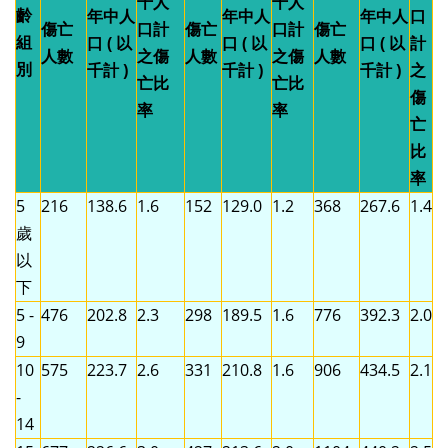
千人
千人
齡
年中人
年中人
年中人
口
傷亡
口計
傷亡
口計
傷亡
組
口 ( 以
口 ( 以
口 ( 以
計
人數
之傷
人數
之傷
人數
別
千計 )
千計 )
千計 )
之
亡比
亡比
傷
率
率
亡
比
率
5
216
138.6
1.6
152
129.0
1.2
368
267.6
1.4
歲
以
下
5 -
476
202.8
2.3
298
189.5
1.6
776
392.3
2.0
9
10
575
223.7
2.6
331
210.8
1.6
906
434.5
2.1
-
14