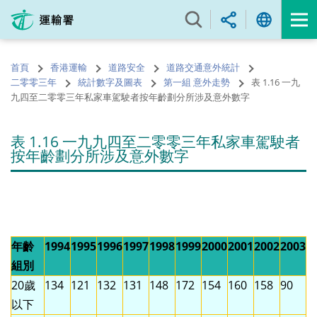
跳
至
內
容
首頁
香港運輸
道路安全
道路交通意外統計
的
二零零三年
統計數字及圖表
第一組 意外走勢
表 1.16 一九
開
九四至二零零三年私家車駕駛者按年齡劃分所涉及意外數字
始
表 1.16 一九九四至二零零三年私家車駕駛者
按年齡劃分所涉及意外數字
年齡
1994
1995
1996
1997
1998
1999
2000
2001
2002
2003
組別
20歲
134
121
132
131
148
172
154
160
158
90
以下