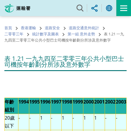
跳
至
內
容
首頁
香港運輸
道路安全
道路交通意外統計
的
二零零三年
統計數字及圖表
第一組 意外走勢
表 1.21 一九
開
九四至二零零三年公共小型巴士司機按年齡劃分所涉及意外數字
始
表 1.21 一九九四至二零零三年公共小型巴士
司機按年齡劃分所涉及意外數字
年齡
1994
1995
1996
1997
1998
1999
2000
2001
2002
2003
組別
20歲
-
-
1
-
1
-
1
1
-
-
以下