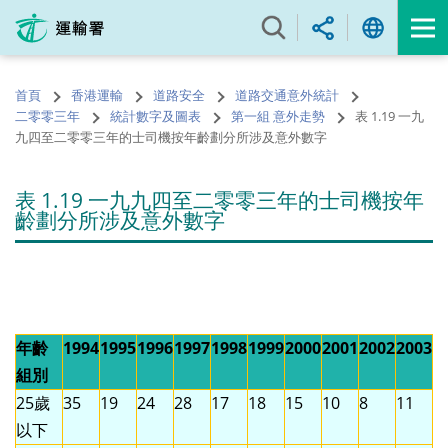
跳
至
內
容
首頁
香港運輸
道路安全
道路交通意外統計
的
二零零三年
統計數字及圖表
第一組 意外走勢
表 1.19 一九
開
九四至二零零三年的士司機按年齡劃分所涉及意外數字
始
表 1.19 一九九四至二零零三年的士司機按年
齡劃分所涉及意外數字
年齡
1994
1995
1996
1997
1998
1999
2000
2001
2002
2003
組別
25歲
35
19
24
28
17
18
15
10
8
11
以下