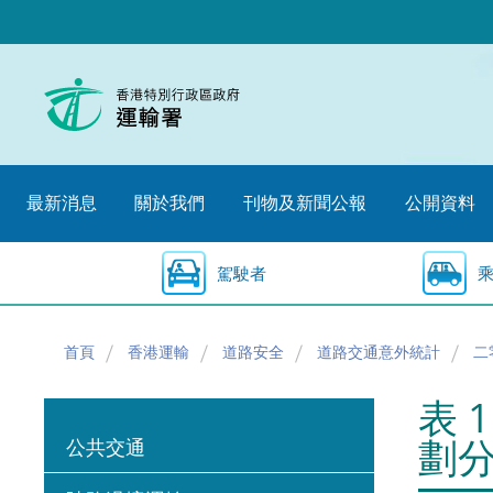
跳
至
內
容
的
開
始
最新消息
關於我們
刊物及新聞公報
公開資料
駕駛者
首頁
香港運輸
道路安全
道路交通意外統計
二
表 
劃
公共交通