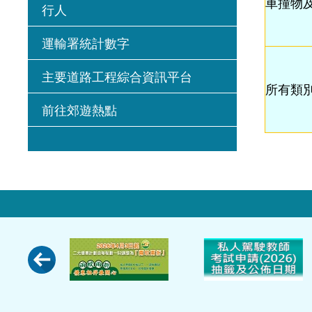
車撞物
行人
運輸署統計數字
主要道路工程綜合資訊平台
所有類
前往郊遊熱點