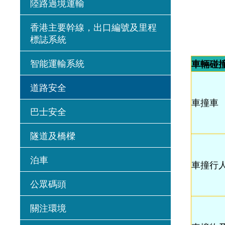
陸路過境運輸
香港主要幹線，出口編號及里程
標誌系統
智能運輸系統
車輛碰
道路安全
車撞車
巴士安全
隧道及橋樑
泊車
車撞行
公眾碼頭
關注環境