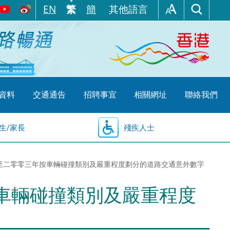
EN
繁
簡
其他語言
資料
交通通告
招聘事宜
相關網址
聯絡我們
生/家長
殘疾人士
九四至二零零三年按車輛碰撞類別及嚴重程度劃分的道路交通意外數字
按車輛碰撞類別及嚴重程度