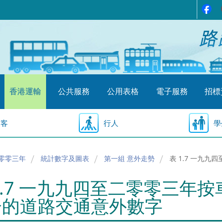
香港運輸
公共服務
公用表格
電子服務
招標
乘客
行人
學
零零三年
統計數字及圖表
第一組 意外走勢
表 1.7 一九
1.7 一九九四至二零零三年
分的道路交通意外數字