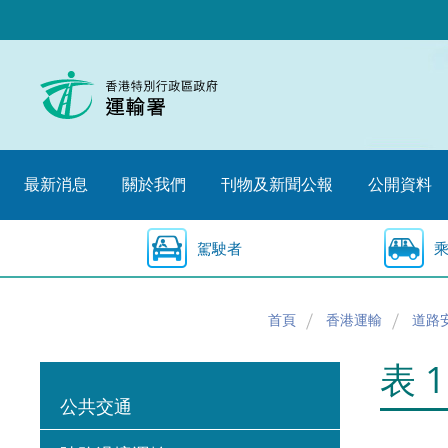
跳
至
內
容
的
開
始
最新消息
關於我們
刊物及新聞公報
公開資料
駕駛者
首頁
香港運輸
道路
表 
公共交通