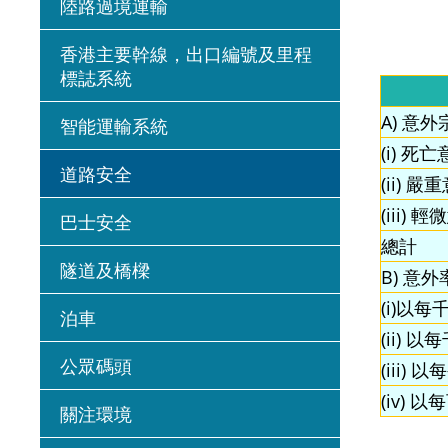
陸路過境運輸
香港主要幹線，出口編號及里程
標誌系統
A) 意外
智能運輸系統
(i) 死
道路安全
(ii) 嚴
(iii) 
巴士安全
總計
隧道及橋樑
B) 意外率
(i)以
泊車
(ii) 
公眾碼頭
(iii)
(iv)
關注環境