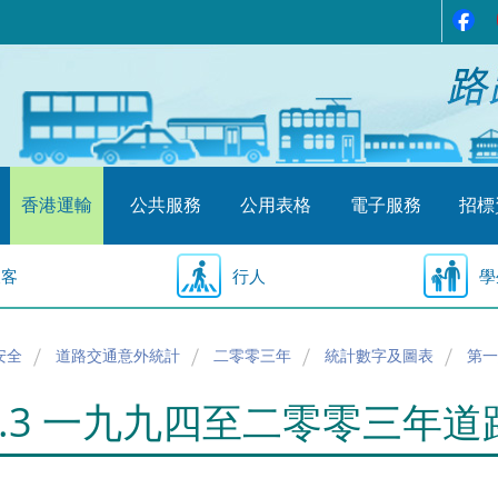
香港運輸
公共服務
公用表格
電子服務
招標
乘客
行人
學
安全
道路交通意外統計
二零零三年
統計數字及圖表
第一
1.3 一九九四至二零零三年