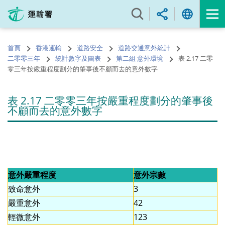
跳
至
內
容
首頁
香港運輸
道路安全
道路交通意外統計
的
二零零三年
統計數字及圖表
第二組 意外環境
表 2.17 二零
開
零三年按嚴重程度劃分的肇事後不顧而去的意外數字
始
表 2.17 二零零三年按嚴重程度劃分的肇事後
不顧而去的意外數字
意外嚴重程度
意外宗數
致命意外
3
嚴重意外
42
輕微意外
123