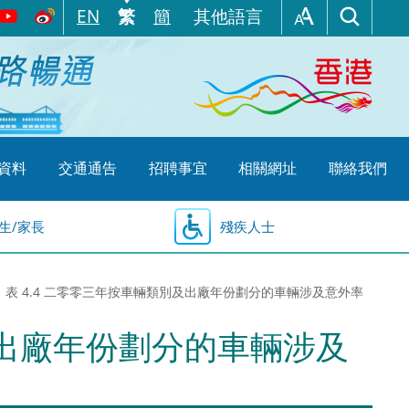
EN
繁
簡
其他語言
資料
交通通告
招聘事宜
相關網址
聯絡我們
生/家長
殘疾人士
表 4.4 二零零三年按車輛類別及出廠年份劃分的車輛涉及意外率
及出廠年份劃分的車輛涉及