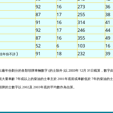
92
16
273
36
87
17
255
38
91
16
314
41
92
17
246
44
87
16
355
49
52
6
103
16
)
91
18
232
39
括年份不詳
(
)
2003
12
3
1
出廠年份劃分的各類領牌車輛數字
的士除外
以
年
月
日截算，數字
就大量車齡
年或以上的柴油的士車主於
年底前或車齡低於
年的柴油的
7
2001
7
領牌的士數字以
及
年底的平均數作為估算。
2002
2003