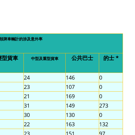
領牌車輛計的涉及意外率
輕型貨車
公共巴士
的士 *
中型及重型貨車
24
146
0
23
107
0
21
169
0
31
149
273
30
130
0
22
163
132
23
151
97