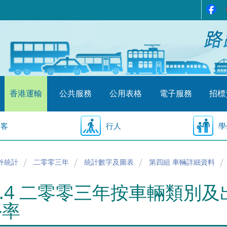
香港運輸
公共服務
公用表格
電子服務
招標
乘客
行人
學
外統計
二零零三年
統計數字及圖表
第四組 車輛詳細資料
4.4 二零零三年按車輛類別
外率