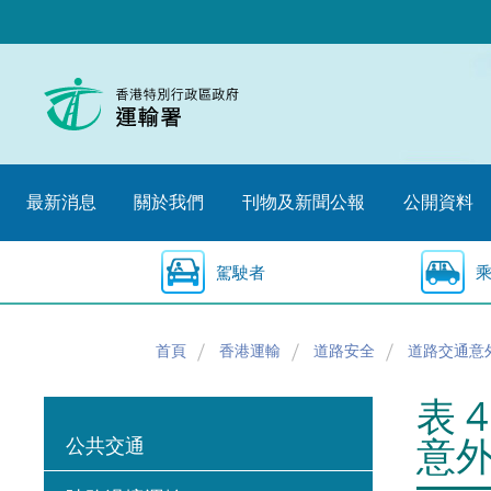
跳
至
內
容
的
開
始
最新消息
關於我們
刊物及新聞公報
公開資料
駕駛者
首頁
香港運輸
道路安全
道路交通意
表 
意
公共交通