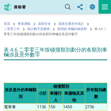
跳
至
內
容
首頁
香港運輸
道路安全
道路交通意外統計
的
二零零三年
統計數字及圖表
第四組 車輛詳細資料
表 4.6 二
開
零零三年按碰撞類別劃分的各類別車輛涉及意外數字
始
表 4.6 二零零三年按碰撞類別劃分的各類別車
輛涉及意外數字
碰撞類別
涉及意外的車輛類
所有類別總
小計
車撞行
車撞物及其
別
數
人
他
電單車
1136
150
1450
2736