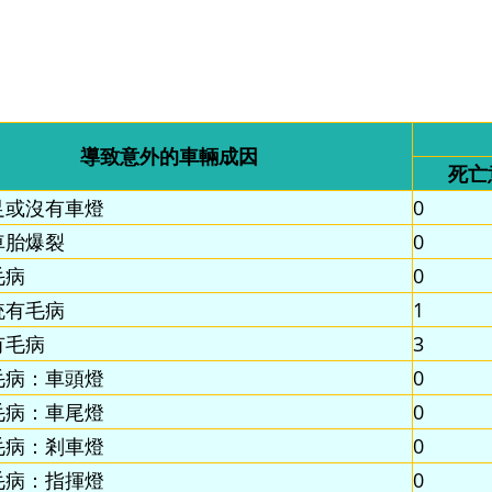
導致意外的車輛成因
死亡
足或沒有車燈
0
車胎爆裂
0
毛病
0
統有毛病
1
有毛病
3
毛病：車頭燈
0
毛病：車尾燈
0
毛病：剎車燈
0
毛病：指揮燈
0