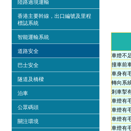
陸路過境運輸
香港主要幹線，出口編號及里程
標誌系統
智能運輸系統
道路安全
車燈不
撞車前
巴士安全
車身有
隧道及橋樑
轉向系
剎車掣
泊車
車燈有
公眾碼頭
車燈有
車燈有
關注環境
車燈有