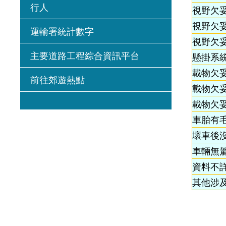
行人
視野欠
視野欠
運輸署統計數字
視野欠
主要道路工程綜合資訊平台
懸掛系
載物欠
前往郊遊熱點
載物欠
載物欠
車胎有
壞車後
車輛無
資料不詳
其他涉