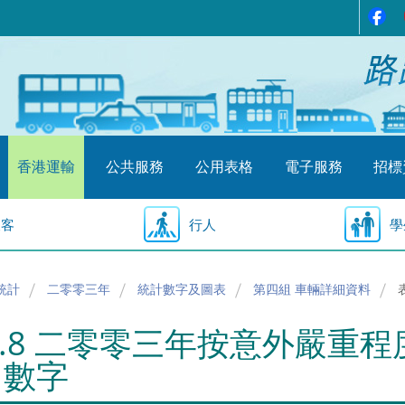
香港運輸
公共服務
公用表格
電子服務
招標
乘客
行人
學
統計
二零零三年
統計數字及圖表
第四組 車輛詳細資料
4.8 二零零三年按意外嚴重
因數字