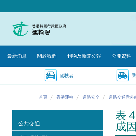
跳
至
內
容
的
開
始
最新消息
關於我們
刊物及新聞公報
公開資料
駕駛者
首頁
香港運輸
道路安全
道路交通意外
表 
成
公共交通