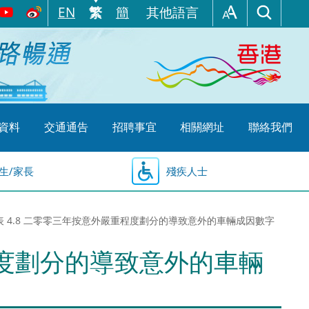
EN
繁
簡
其他語言
資料
交通通告
招聘事宜
相關網址
聯絡我們
生/家長
殘疾人士
表 4.8 二零零三年按意外嚴重程度劃分的導致意外的車輛成因數字
程度劃分的導致意外的車輛