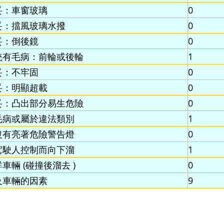
妥：車窗玻璃
0
妥：擋風玻璃水撥
0
妥：倒後鏡
0
統有毛病：前輪或後輪
1
妥：不牢固
0
妥：明顯超載
0
妥：凸出部分易生危險
0
毛病或屬於違法類別
1
沒有亮著危險警告燈
0
駕駛人控制而向下溜
1
車輛 (碰撞後溜去 )
0
及車輛的因素
9