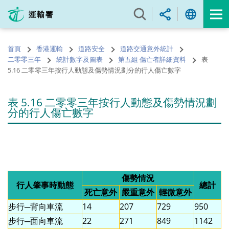
跳
至
內
容
首頁
香港運輸
道路安全
道路交通意外統計
的
二零零三年
統計數字及圖表
第五組 傷亡者詳細資料
表
開
5.16 二零零三年按行人動態及傷勢情況劃分的行人傷亡數字
始
表 5.16 二零零三年按行人動態及傷勢情況劃
分的行人傷亡數字
傷勢情況
行人肇事時動態
總計
死亡意外
嚴重意外
輕微意外
步行─背向車流
14
207
729
950
步行─面向車流
22
271
849
1142