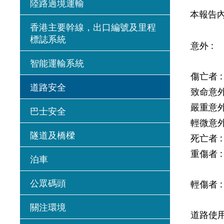
陸路過境運輸
本報告內
香港主要幹線，出口編號及里程
標誌系統
意外 :
智能運輸系統
傷亡者 
道路安全
致命意外
嚴重意外
巴士安全
輕微意外
隧道及橋樑
死亡者 
重傷者 
泊車
公眾碼頭
輕傷者 
關注環境
道路使用