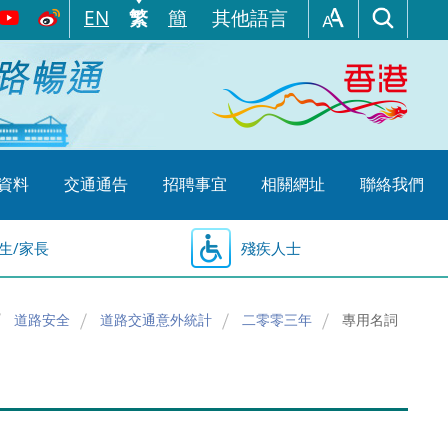
EN
繁
簡
其他語言
資料
交通通告
招聘事宜
相關網址
聯絡我們
生/家長
殘疾人士
道路安全
道路交通意外統計
二零零三年
專用名詞