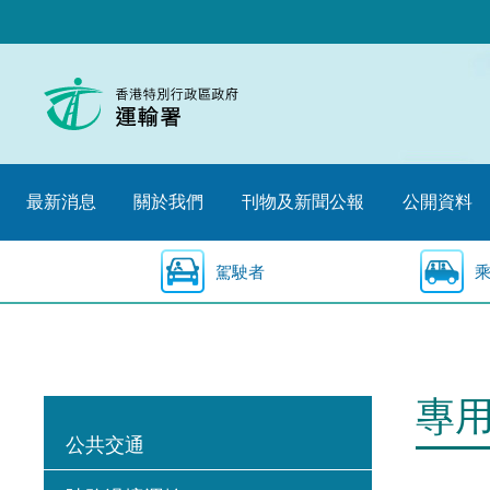
跳
至
內
容
的
開
始
最新消息
關於我們
刊物及新聞公報
公開資料
駕駛者
專
公共交通