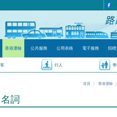
香港運輸
公共服務
公用表格
電子服務
招標
乘客
行人
學
首頁
香港運輸
用名詞