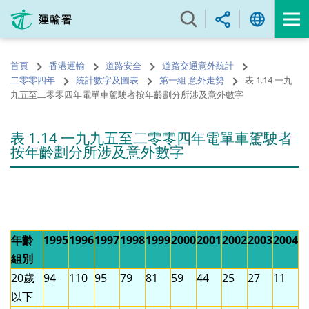
跳
至
內
容
首頁
香港運輸
道路安全
道路交通意外統計
的
二零零四年
統計數字及圖表
第一組 意外走勢
表 1.14 一九
開
九五至二零零四年電單車駕駛者按年齡劃分所涉及意外數字
始
表 1.14 一九九五至二零零四年電單車駕駛者
按年齡劃分所涉及意外數字
年齡
1995
1996
1997
1998
1999
2000
2001
2002
2003
2004
組別
20歲
94
110
95
79
81
59
44
25
27
11
以下