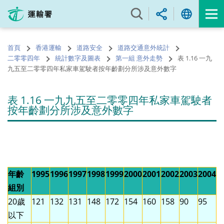
跳
至
內
容
首頁
香港運輸
道路安全
道路交通意外統計
的
二零零四年
統計數字及圖表
第一組 意外走勢
表 1.16 一九
開
九五至二零零四年私家車駕駛者按年齡劃分所涉及意外數字
始
表 1.16 一九九五至二零零四年私家車駕駛者
按年齡劃分所涉及意外數字
年齡
1995
1996
1997
1998
1999
2000
2001
2002
2003
2004
組別
20歲
121
132
131
148
172
154
160
158
90
95
以下