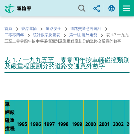
跳
至
內
容
首頁
香港運輸
道路安全
道路交通意外統計
的
二零零四年
統計數字及圖表
第一組 意外走勢
表 1.7 一九九
開
五至二零零四年按車輛碰撞類別及嚴重程度劃分的道路交通意外數字
始
表 1.7 一九九五至二零零四年按車輛碰撞類別
及嚴重程度劃分的道路交通意外數字
車
輛
嚴
碰
重
1995
1996
1997
1998
1999
2000
2001
2002
20
撞
程