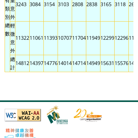
有
重
3243
3084
3154
3103
2808
2838
3165
3118
267
類
意
別
外
總
輕
數
微
11322
11061
11393
10707
11704
11949
12299
12296
115
意
外
總
14812
14397
14776
14014
14714
14949
15631
15576
144
計