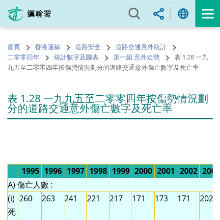
跳
至
內
容
首頁
香港運輸
道路安全
道路交通意外統計
的
二零零四年
統計數字及圖表
第一組 意外走勢
表 1.28 一九
開
九五至二零零四年按傷勢情況劃分的道路交通意外傷亡數字及死亡率
始
表 1.28 一九九五至二零零四年按傷勢情況劃
分的道路交通意外傷亡數字及死亡率
1995
1996
1997
1998
1999
2000
2001
2002
2003
A) 傷亡人數 :
(i)
260
263
241
221
217
171
173
171
202
死