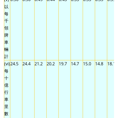
以
每
千
領
牌
車
輛
計
(vi)
24.5
24.4
21.2
20.2
19.7
14.7
15.0
14.8
18.1
每
十
億
行
車
里
數