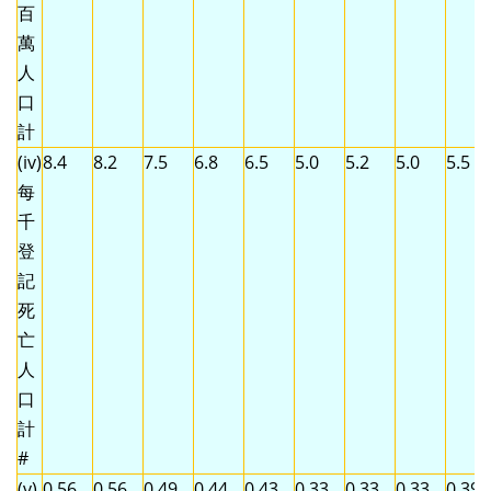
百
萬
人
口
計
(iv)
8.4
8.2
7.5
6.8
6.5
5.0
5.2
5.0
5.5
每
千
登
記
死
亡
人
口
計
#
(v)
0.56
0.56
0.49
0.44
0.43
0.33
0.33
0.33
0.39