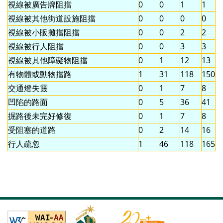
視線被廣告牌阻擋
0
0
1
1
視線被其他街道設施阻擋
0
0
0
0
視線被小販攤擋阻擋
0
0
2
2
視線被行人阻擋
0
0
3
3
視線被其他障礙物阻擋
0
1
12
13
有物體或動物擋路
1
31
118
150
交通燈失靈
0
1
7
8
凹陷的路面
0
5
36
41
掘路後未完好修復
0
1
7
8
受阻塞的道路
0
2
14
16
行人疏忽
1
46
118
165