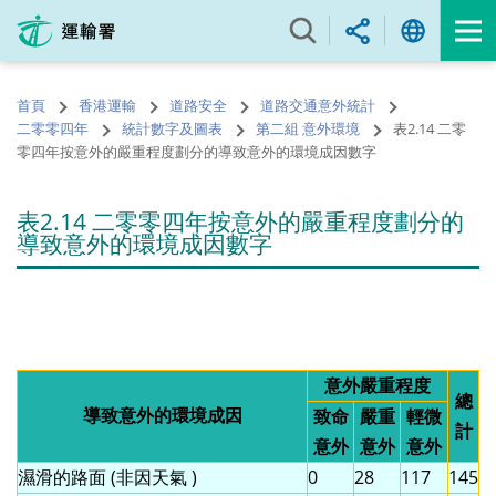
跳
至
內
容
首頁
香港運輸
道路安全
道路交通意外統計
的
二零零四年
統計數字及圖表
第二組 意外環境
表2.14 二零
開
零四年按意外的嚴重程度劃分的導致意外的環境成因數字
始
表2.14 二零零四年按意外的嚴重程度劃分的
導致意外的環境成因數字
意外嚴重程度
總
導致意外的環境成因
致命
嚴重
輕微
計
意外
意外
意外
濕滑的路面 (非因天氣 )
0
28
117
145