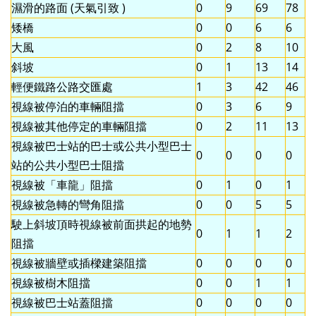
濕滑的路面 (天氣引致 )
0
9
69
78
矮橋
0
0
6
6
大風
0
2
8
10
斜坡
0
1
13
14
輕便鐵路公路交匯處
1
3
42
46
視線被停泊的車輛阻擋
0
3
6
9
視線被其他停定的車輛阻擋
0
2
11
13
視線被巴士站的巴士或公共小型巴士
0
0
0
0
站的公共小型巴士阻擋
視線被「車龍」阻擋
0
1
0
1
視線被急轉的彎角阻擋
0
0
5
5
駛上斜坡頂時視線被前面拱起的地勢
0
1
1
2
阻擋
視線被牆壁或插樑建築阻擋
0
0
0
0
視線被樹木阻擋
0
0
1
1
視線被巴士站蓋阻擋
0
0
0
0