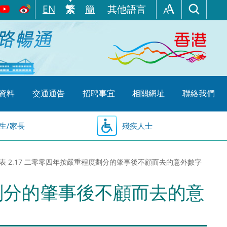
EN
繁
簡
其他語言
資料
交通通告
招聘事宜
相關網址
聯絡我們
生/家長
殘疾人士
表 2.17 二零零四年按嚴重程度劃分的肇事後不顧而去的意外數字
度劃分的肇事後不顧而去的意