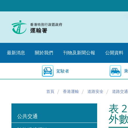
跳
至
內
容
的
開
始
最新消息
關於我們
刊物及新聞公報
公開資料
駕駛者
首頁
香港運輸
道路安全
道路交通
表 
外
公共交通