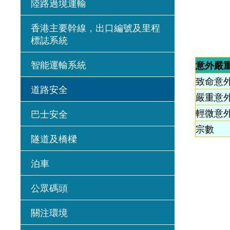
陸路過境運輸
香港主要幹線，出口編號及里程
標誌系統
智能運輸系統
意外嚴
致命意
道路安全
嚴重意
輕微意
巴士安全
宗數
隧道及橋樑
泊車
公眾碼頭
關注環境