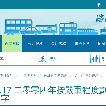
香港運輸
公共服務
公用表格
電子服務
招標
乘客
行人
學
意外統計
二零零四年
統計數字及圖表
第二組 意外環境
2.17 二零零四年按嚴重程
數字