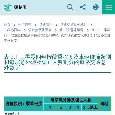
跳
至
內
容
首頁
香港運輸
道路安全
道路交通意外統計
的
二零零四年
統計數字及圖表
第二組 意外環境
表 2.1 二零零
開
四年按嚴重程度及車輛碰撞類別和每宗意外涉及傷亡人數劃分的道路交通
始
意外數字
表 2.1 二零零四年按嚴重程度及車輛碰撞類別
和每宗意外涉及傷亡人數劃分的道路交通意
外數字
每宗意外涉及傷亡人數
碰撞類別 / 嚴重程度
總計
1
2
3
4
5
5以上
車撞行人