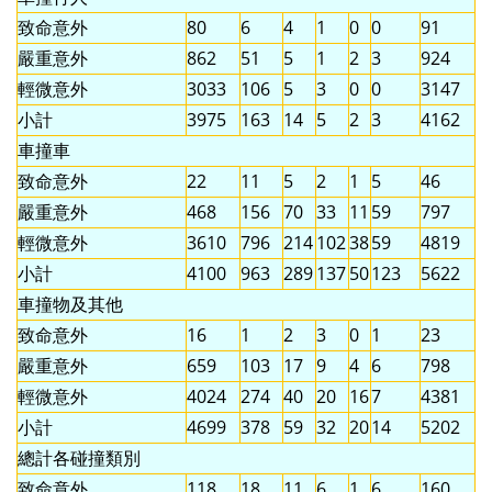
致命意外
80
6
4
1
0
0
91
嚴重意外
862
51
5
1
2
3
924
輕微意外
3033
106
5
3
0
0
3147
小計
3975
163
14
5
2
3
4162
車撞車
致命意外
22
11
5
2
1
5
46
嚴重意外
468
156
70
33
11
59
797
輕微意外
3610
796
214
102
38
59
4819
小計
4100
963
289
137
50
123
5622
車撞物及其他
致命意外
16
1
2
3
0
1
23
嚴重意外
659
103
17
9
4
6
798
輕微意外
4024
274
40
20
16
7
4381
小計
4699
378
59
32
20
14
5202
總計各碰撞類別
致命意外
118
18
11
6
1
6
160