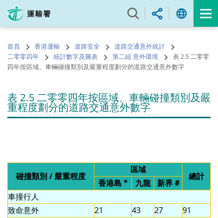
跳
至
內
容
首頁
香港運輸
道路安全
道路交通意外統計
的
二零零四年
統計數字及圖表
第二組 意外環境
表 2.5 二零零
開
四年按區域、車輛碰撞類別及嚴重程度劃分的道路交通意外數字
始
表 2.5 二零零四年按區域、車輛碰撞類別及嚴
重程度劃分的道路交通意外數字
區域
碰撞類別 / 嚴重程度
總計
香港島 *
九龍
新界 #
車撞行人
致命意外
21
43
27
91