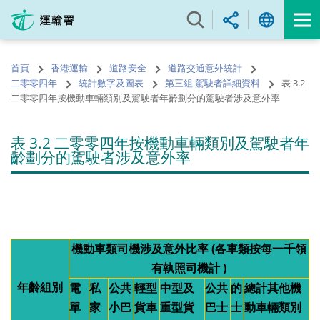
跳
至
內
容
首頁
香港運輸
道路安全
道路交通意外統計
的
二零零四年
統計數字及圖表
第三組 駕駛者詳細資料
表 3.2
開
二零零四年按機動車輛類別及駕駛者年齡劃分的駕駛者涉及意外率
始
表 3.2 二零零四年按機動車輛類別及駕駛者年
齡劃分的駕駛者涉及意外率
機動車類司機涉及意外比率 (各車類按每一千領
有執照司機計 )
年齡組別
電
私
公共
輕型
中型及
公共
的
總計其他機
單
家
小巴
貨車
重型貨
巴士
士
動車輛類別