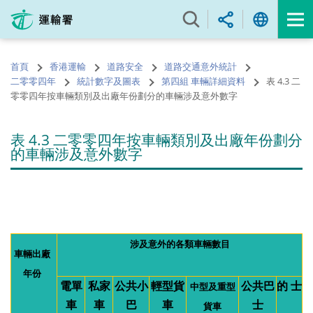
跳
至
內
容
首頁
香港運輸
道路安全
道路交通意外統計
的
二零零四年
統計數字及圖表
第四組 車輛詳細資料
表 4.3 二
開
零零四年按車輛類別及出廠年份劃分的車輛涉及意外數字
始
表 4.3 二零零四年按車輛類別及出廠年份劃分
的車輛涉及意外數字
涉及意外的各類車輛數目
車輛出廠
年份
電單
私家
公共小
輕型貨
公共巴
的
士
中型及重型
車
車
巴
車
士
貨車