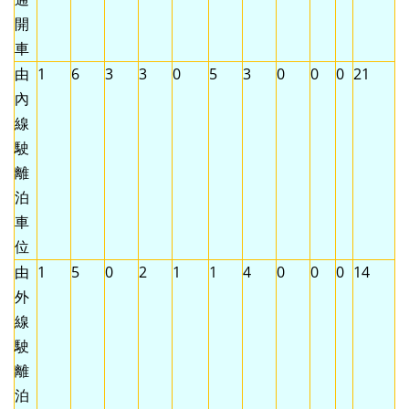
開
車
由
1
6
3
3
0
5
3
0
0
0
21
內
線
駛
離
泊
車
位
由
1
5
0
2
1
1
4
0
0
0
14
外
線
駛
離
泊