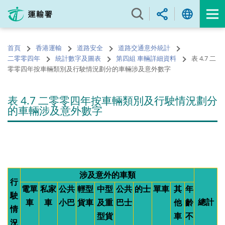
跳
至
內
容
首頁
香港運輸
道路安全
道路交通意外統計
的
二零零四年
統計數字及圖表
第四組 車輛詳細資料
表 4.7 二
開
零零四年按車輛類別及行駛情況劃分的車輛涉及意外數字
始
表 4.7 二零零四年按車輛類別及行駛情況劃分
的車輛涉及意外數字
涉及意外的車類
行
電單
私家
公共
輕型
中型
公共
的士
單車
其
年
駛
總計
車
車
小巴
貨車
及重
巴士
他
齡
情
型貨
車
不
況