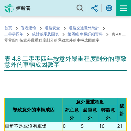
跳
至
內
容
首頁
香港運輸
道路安全
道路交通意外統計
的
二零零四年
統計數字及圖表
第四組 車輛詳細資料
表 4.8 二
開
零零四年按意外嚴重程度劃分的導致意外的車輛成因數字
始
表 4.8 二零零四年按意外嚴重程度劃分的導致
意外的車輛成因數字
意外嚴重程度
總
導致意外的車輛成因
死亡意
嚴重意
輕微意
計
外
外
外
車燈不足或沒有車燈
0
5
16
21