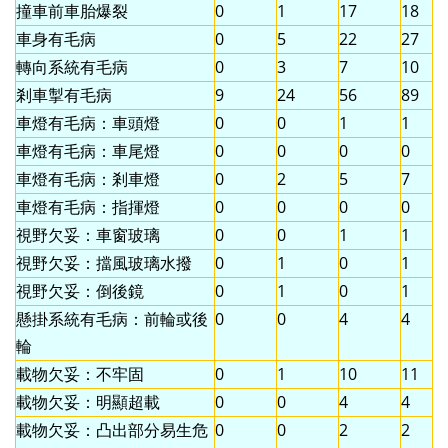
撞車前車胎爆裂
0
1
17
18
車身有毛病
0
5
22
27
轉向系統有毛病
0
3
7
10
剎車掣有毛病
9
24
56
89
車燈有毛病：車頭燈
0
0
1
1
車燈有毛病：車尾燈
0
0
0
0
車燈有毛病：剎車燈
0
2
5
7
車燈有毛病：指揮燈
0
0
0
0
視野欠妥：車窗玻璃
0
0
1
1
視野欠妥：擋風玻璃水撥
0
1
0
1
視野欠妥：倒後鏡
0
1
0
1
懸掛系統有毛病：前輪或後
0
0
4
4
輪
載物欠妥：不牢固
0
1
10
11
載物欠妥：明顯超載
0
0
4
4
載物欠妥：凸出部分易生危
0
0
2
2