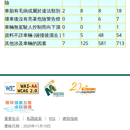
險
車胎有毛病或屬於違法類別
2
8
8
18
壞車後沒有亮著危險警告燈
0
1
6
7
車輛無駕駛人控制而向下溜
0
0
1
1
資料不詳車輛 (碰撞後溜去 )
1
5
48
54
其他涉及車輛的因素
7
125
581
713
重要告示
私隱政策
RSS
網頁指南
覆檢日期：
2025年11月10日