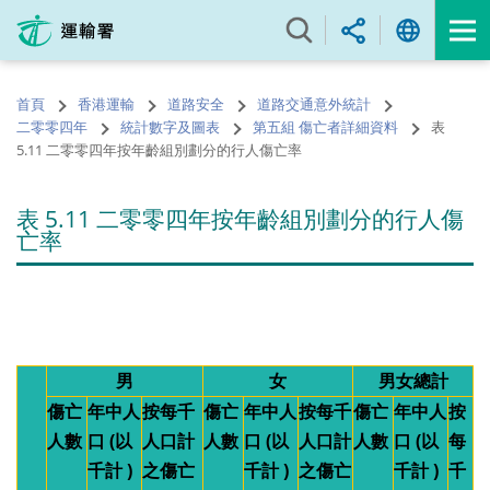
跳
至
內
容
首頁
香港運輸
道路安全
道路交通意外統計
的
二零零四年
統計數字及圖表
第五組 傷亡者詳細資料
表
開
5.11 二零零四年按年齡組別劃分的行人傷亡率
始
表 5.11 二零零四年按年齡組別劃分的行人傷
亡率
男
女
男女總計
傷亡
年中人
按每千
傷亡
年中人
按每千
傷亡
年中人
按
人數
口 (以
人口計
人數
口 (以
人口計
人數
口 (以
每
千計 )
之傷亡
千計 )
之傷亡
千計 )
千