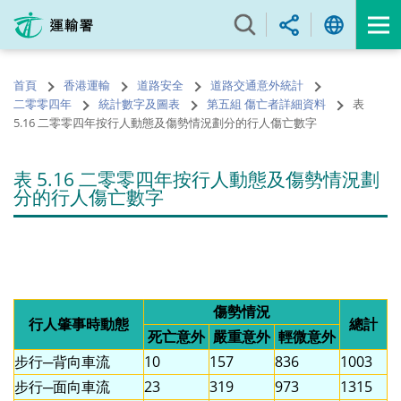
跳
至
內
容
首頁
香港運輸
道路安全
道路交通意外統計
的
二零零四年
統計數字及圖表
第五組 傷亡者詳細資料
表
開
5.16 二零零四年按行人動態及傷勢情況劃分的行人傷亡數字
始
表 5.16 二零零四年按行人動態及傷勢情況劃
分的行人傷亡數字
傷勢情況
行人肇事時動態
總計
死亡意外
嚴重意外
輕微意外
步行─背向車流
10
157
836
1003
步行─面向車流
23
319
973
1315