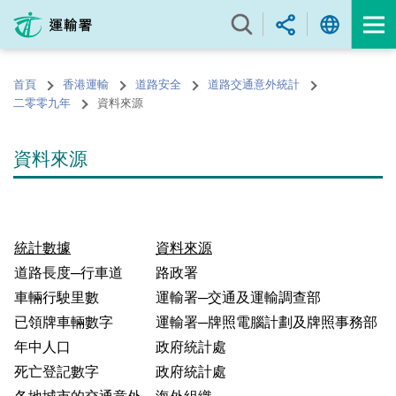
跳
至
內
容
首頁
香港運輸
道路安全
道路交通意外統計
的
二零零九年
資料來源
開
始
資料來源
統計數據
資料來源
道路長度─行車道
路政署
車輛行駛里數
運輸署─交通及運輸調查部
已領牌車輛數字
運輸署─牌照電腦計劃及牌照事務部
年中人口
政府統計處
死亡登記數字
政府統計處